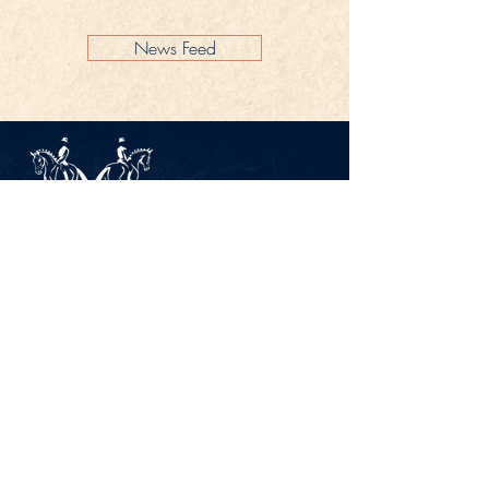
News Feed
Impressum
Datenschutz
KONTAKT
Gestüt Peterhof
Peterhof 1
66706 Perl-Borg
GERMANY
Tel. +49 6867 9591 2600
info@gestuet-peterhof.de