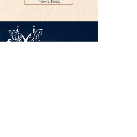
News Feed
Impressum
Datenschutz
KONTAKT
Gestüt Peterhof
Peterhof 1
66706 Perl-Borg
GERMANY
Tel. +49 6867 9591 2600
info@gestuet-peterhof.de
Meine Bestellung widerrufen