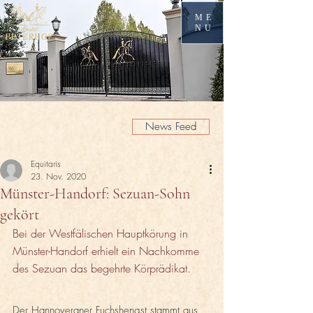
ME
NU
News Feed
Equitaris
23. Nov. 2020
Münster-Handorf: Sezuan-Sohn
gekört
Bei der Westfälischen Hauptkörung in 
Münster-Handorf erhielt ein Nachkomme 
des Sezuan das begehrte Körprädikat.
Der Hannoveraner Fuchshengst stammt aus 