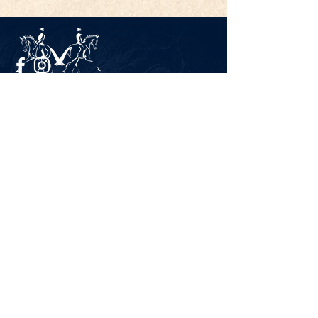
Impressum
Datenschutz
KONTAKT
Gestüt Peterhof
Peterhof 1
66706 Perl-Borg
GERMANY
Tel. +49 6867 9591 2600
info@gestuet-peterhof.de
Meine Bestellung widerrufen