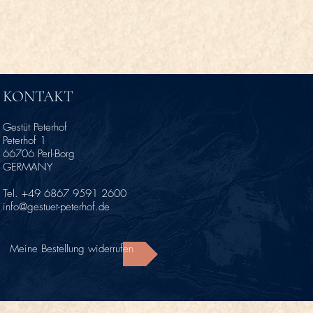
KONTAKT
Gestüt Peterhof
Peterhof 1
66706 Perl-Borg
GERMANY
Tel. +49 6867 9591 2600
info@gestuet-peterhof.de
Meine Bestellung widerrufen