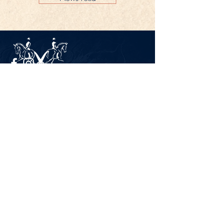
Impressum
Datenschutz
KONTAKT
Gestüt Peterhof
Peterhof 1
66706 Perl-Borg
GERMANY
Tel. +49 6867 9591 2600
info@gestuet-peterhof.de
Meine Bestellung widerrufen