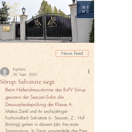
ME
NU
News Feed
Equitaris
26. Sept. 2023
Sörup: Salvatore siegt
Beim Hallendressurturnier des RuFV Sörup 
gewann der Sezuan-Sohn die 
Dressurpferdeprüfung der Klasse A.
Malea Zankl und ihr sechsjähriger 
Fuchswallach Salvatore (v. Sezuan, Z.: Hof 
Brüning) gehen in diesem Jahr ihre erste 
Turniersaison. In Sörup verwandelte das Paar 