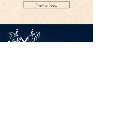
News Feed
Impressum
Datenschutz
KONTAKT
Gestüt Peterhof
Peterhof 1
66706 Perl-Borg
GERMANY
Tel. +49 6867 9591 2600
info@gestuet-peterhof.de
Meine Bestellung widerrufen