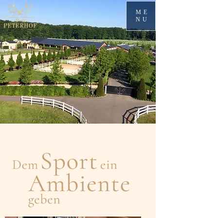
ME
NU