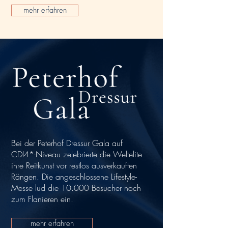
mehr erfahren
Bei der Peterhof Dressur Gala auf
CDI4*-Niveau zelebrierte die Weltelite
ihre Reitkunst vor restlos ausverkauften
Rängen. Die angeschlossene Lifestyle-
Messe lud die 10.000 Besucher noch
zum Flanieren ein.
mehr erfahren