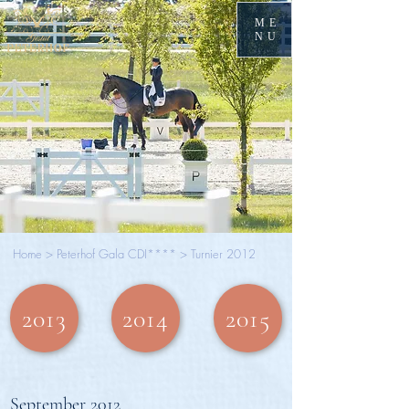
ME
NU
Home
>
Peterhof Gala CDI****
> Turnier 2012
2013
2014
2015
September 2012