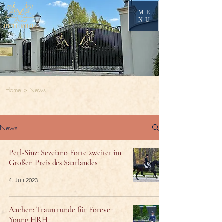
ME
NU
Home
> News
News
Perl-Sinz: Sezciano Forte zweiter im
Großen Preis des Saarlandes
4. Juli 2023
Aachen: Traumrunde für Forever
Young HRH