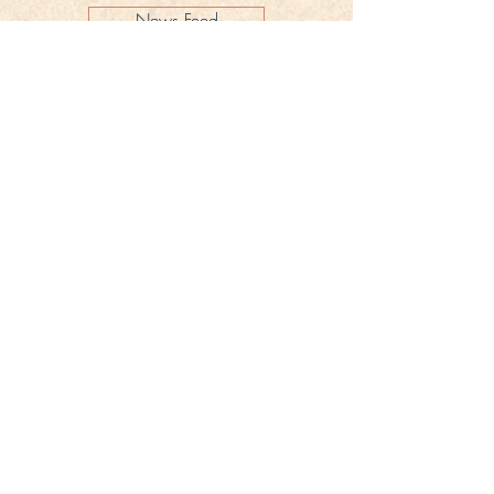
News Feed
Impressum
Datenschutz
KONTAKT
Gestüt Peterhof
Peterhof 1
66706 Perl-Borg
GERMANY
Tel. +49 6867 9591 2600
info@gestuet-peterhof.de
Meine Bestellung widerrufen