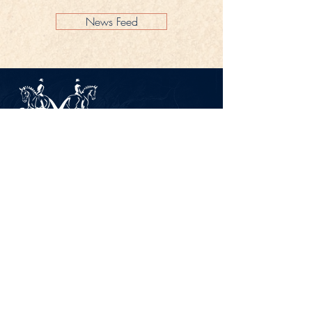
News Feed
Impressum
Datenschutz
KONTAKT
Gestüt Peterhof
Peterhof 1
66706 Perl-Borg
GERMANY
Tel. +49 6867 9591 2600
info@gestuet-peterhof.de
Meine Bestellung widerrufen