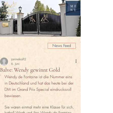
ME
NU
News Feed
janinekraft2
6. Juni
Balve: Wendy gewinnt Gold
Wendy de Fontaine ist die Nummer eins 
in Deutschland und hat das heute bei der 
DM im Grand Prix Special eindrucksvoll 
bewiesen. 
Sie waren einmal mehr eine Klasse für sich, 
Isabell Werth und ihre Wendy de Fontaine 