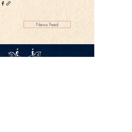
News Feed
Impressum
Datenschutz
KONTAKT
Gestüt Peterhof
Peterhof 1
66706 Perl-Borg
GERMANY
Tel. +49 6867 9591 2600