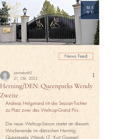
ME
NU
News Feed
janinekraft2
21. Okt. 2023
Herning/DEN: Queenparks Wendy
Zweite
Andreas Helgstrand ritt die Sezuan-Tochter 
zu Platz zwei des Weltcup-Grand Prix.
Die neue Weltcup-Saison startet an diesem 
Wochenende im dänischen Herning. 
Queenparks Wendy (Z: Kurt Gosmer) 