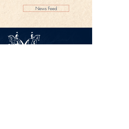
News Feed
Impressum
Datenschutz
KONTAKT
Gestüt Peterhof
Peterhof 1
66706 Perl-Borg
GERMANY
Tel. +49 6867 9591 2600
info@gestuet-peterhof.de
Meine Bestellung widerrufen