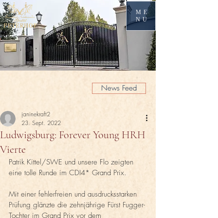
ME
NU
News Feed
janinekraft2
23. Sept. 2022
Ludwigsburg: Forever Young HRH
Vierte
Patrik Kittel/SWE und unsere Flo zeigten 
eine tolle Runde im CDI4* Grand Prix.
Mit einer fehlerfreien und ausdrucksstarken 
Prüfung glänzte die zehnjährige Fürst Fugger-
Tochter im Grand Prix vor dem 