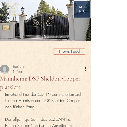
ME
NU
News Feed
Equitaris
1. Mai
Mannheim: DSP Sheldon Cooper
platziert
Im Grand Prix der CDI4*-Tour sicherten sich 
Carina Harnisch und DSP Sheldon Cooper 
den fünften Rang. 
Der elfjährige Sohn des SEZUAN (Z.: 
Enrico Schöbel) und seine Ausbilderin 