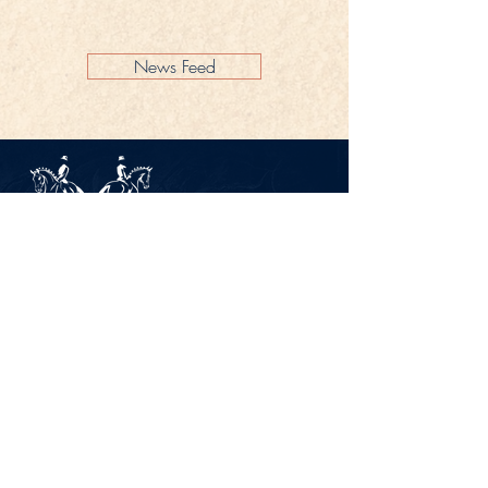
News Feed
Impressum
Datenschutz
KONTAKT
Gestüt Peterhof
Peterhof 1
66706 Perl-Borg
GERMANY
Tel. +49 6867 9591 2600
info@gestuet-peterhof.de