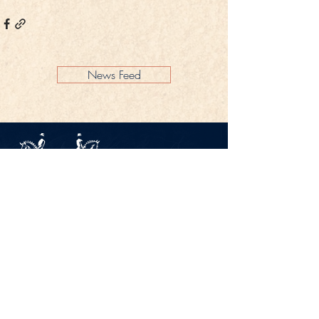
News Feed
Impressum
Datenschutz
KONTAKT
Gestüt Peterhof
Peterhof 1
66706 Perl-Borg
GERMANY