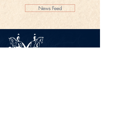
News Feed
Impressum
Datenschutz
KONTAKT
Gestüt Peterhof
Peterhof 1
66706 Perl-Borg
GERMANY
Tel. +49 6867 9591 2600
info@gestuet-peterhof.de
Meine Bestellung widerrufen