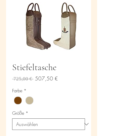
Stiefeltasche
Standardpreis
Sale-
507,50 €
 725,00 € 
Preis
Farbe
*
Größe
*