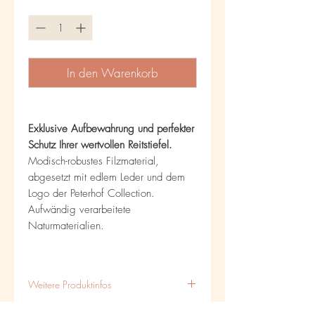
Anzahl
*
In den Warenkorb
Exklusive Aufbewahrung und perfekter
Schutz Ihrer wertvollen Reitstiefel.
Modisch-robustes Filzmaterial,
abgesetzt mit edlem Leder und dem
Logo der Peterhof Collection.
Aufwändig verarbeitete
Naturmaterialien.
Weitere Produktinfos
Schafthöhe: 40 cm oder 45 cm